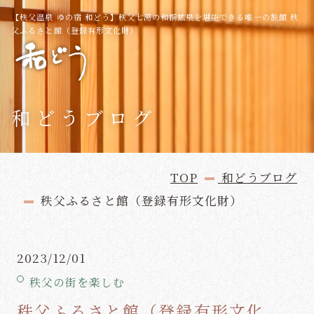
【秩父温泉 ゆの宿 和どう】秩父七湯の和銅鉱泉を堪能できる唯一の旅館 秩
Language
父ふるさと館（登録有形文化財）
TOP
Offers Best Deals
和どうブログ
おすすめ宿泊プラン
和銅鉱泉
客室
TOP
和どうブログ
【2025年予約数
秩父ふるさと館（登録有形文化財）
☆No.1☆】迷った
宿泊日
お食事
館内施設
時にはコレ☆定番で
安心納得のベーシッ
2023/12/01
周辺観光
過ごし方
クプラン！！≪１泊
２食付≫
日付
秩父の街を楽しむ
未定
秩父ふるさと館（登録有形文化
交通アクセス