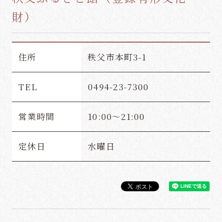
16,830
お一人様
円（税込）～
財）
和どうブログ
安心・安全への取り組み
人数
住所
秩父市本町3-1
よくあるご質問
プライバシーポリシー
【当館最高ランクの
（1部
懐石料理へ☆】夕食
屋）
採用情報
TEL
0494-23-7300
グレードＵＰ↑↑こ
だわりの懐石料理プ
宿泊プラン一覧を見る
営業時間
10:00～21:00
ラン☆≪1泊2食付
≫
部
定休日
水曜日
予約確認
会員マイページログイン
屋
14,935
お一人様
円（税込）～
予約変更
会員登録
数
予約キャンセル
【貸切風呂事前予